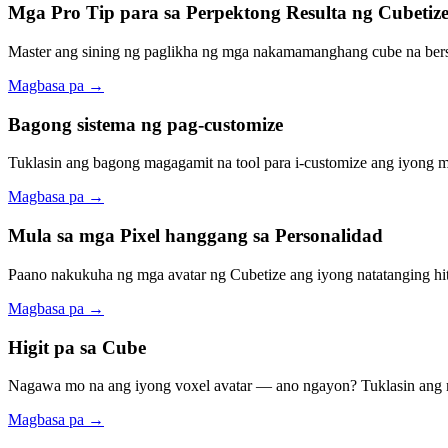
Mga Pro Tip para sa Perpektong Resulta ng Cubetiz
Master ang sining ng paglikha ng mga nakamamanghang cube na bersyo
Magbasa pa →
Bagong sistema ng pag-customize
Tuklasin ang bagong magagamit na tool para i-customize ang iyong m
Magbasa pa →
Mula sa mga Pixel hanggang sa Personalidad
Paano nakukuha ng mga avatar ng Cubetize ang iyong natatanging hits
Magbasa pa →
Higit pa sa Cube
Nagawa mo na ang iyong voxel avatar — ano ngayon? Tuklasin ang masa
Magbasa pa →