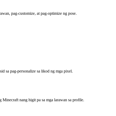
awan, pag-customize, at pag-optimize ng pose.
id sa pag-personalize sa likod ng mga pixel.
Minecraft nang higit pa sa mga larawan sa profile.