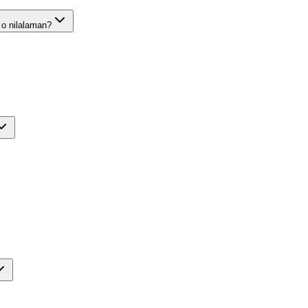
 o nilalaman?