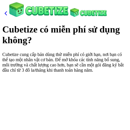
Cubetize có miễn phí sử dụng
không?
Cubetize cung cấp bản dùng thử miễn phí có giới hạn, nơi bạn có
thể tạo một nhân vật cơ bản. Để mở khóa các tính năng bổ sung,
môi trường và chất lượng cao hơn, bạn sẽ cần một gói đăng ký bắt
đầu chỉ từ 3 đô la/tháng khi thanh toán hàng năm.