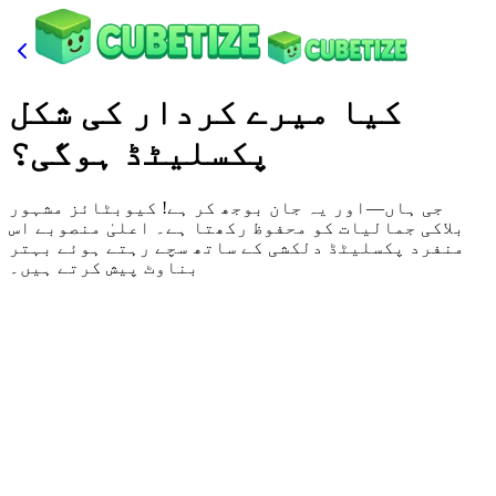
کیا میرے کردار کی شکل
پکسلیٹڈ ہوگی؟
جی ہاں—اور یہ جان بوجھ کر ہے! کیوبٹائز مشہور
بلاکی جمالیات کو محفوظ رکھتا ہے۔ اعلیٰ منصوبے اس
منفرد پکسلیٹڈ دلکشی کے ساتھ سچے رہتے ہوئے بہتر
بناوٹ پیش کرتے ہیں۔