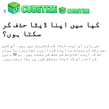
کیا میں اپنا ڈیٹا حذف کر
سکتا ہوں؟
جی ہاں، آپ اپنے ڈیٹا کے کنٹرول میں ہیں۔ آپ کسی
بھی وقت ترتیبات سے اپنے کرداروں، تصاویر، یا یہاں
تک کہ اپنے اکاؤنٹ کو حذف کر سکتے ہیں۔ ہم 30 دنوں
کے اندر آپ کا ڈیٹا مستقل طور پر ہٹا دیتے ہیں۔