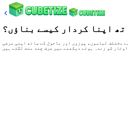
تھ اپنا کردار کیسے بناؤں؟
سے مختلف لباسوں، پوزوں اور ماحول کے ساتھ اپنی مرضی