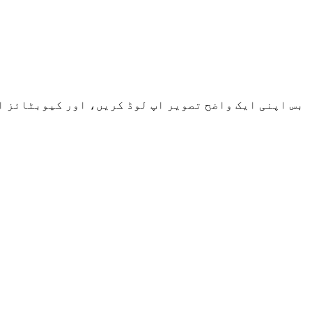
بس اپنی ایک واضح تصویر اپ لوڈ کریں، اور کیوبٹائز اس