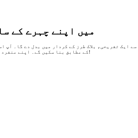
میں اپنے چہرے کے سا
ے ایک تفریحی، بلاک طرز کے کردار میں بدل دے گا۔ آپ ا
کے مطابق بنا سکیں گے۔ اپنے منفرد اوتار کو زندہ ہوتے دیکھنے میں صرف چند منٹ لگتے ہیں!