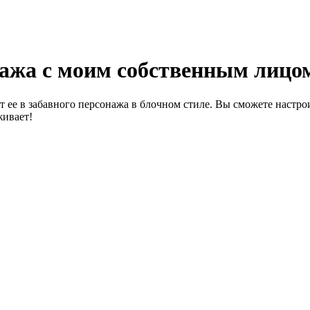
онажа с моим собственным лицо
ит ее в забавного персонажа в блочном стиле. Вы сможете настр
живает!