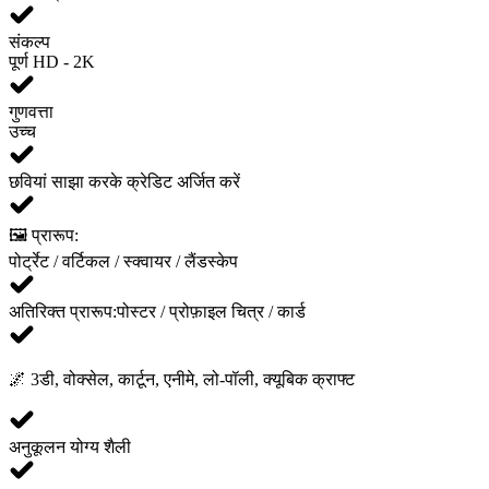
संकल्प
पूर्ण HD - 2K
गुणवत्ता
उच्च
छवियां साझा करके क्रेडिट अर्जित करें
🖼️ प्रारूप:
पोर्ट्रेट / वर्टिकल / स्क्वायर / लैंडस्केप
अतिरिक्त प्रारूप:
पोस्टर / प्रोफ़ाइल चित्र / कार्ड
🌌
3डी, वोक्सेल, कार्टून, एनीमे, लो-पॉली, क्यूबिक क्राफ्ट
अनुकूलन योग्य शैली