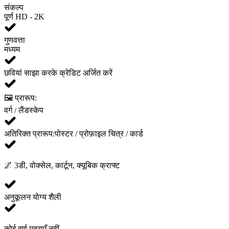
संकल्प
पूर्ण HD - 2K
गुणवत्ता
मध्यम
छवियां साझा करके क्रेडिट अर्जित करें
🖼️ प्रारूप:
वर्ग / लैंडस्केप
अतिरिक्त प्रारूप:
पोस्टर / प्रोफ़ाइल चित्र / कार्ड
🌌
3डी, वोक्सेल, कार्टून, क्यूबिक क्राफ्ट
अनुकूलन योग्य शैली
कोई वर्ण मुद्राएँ नहीं