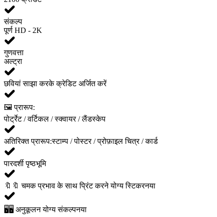
संकल्प
पूर्ण HD - 2K
गुणवत्ता
अल्ट्रा
छवियां साझा करके क्रेडिट अर्जित करें
🖼️ प्रारूप:
पोर्ट्रेट / वर्टिकल / स्क्वायर / लैंडस्केप
अतिरिक्त प्रारूप:
स्टाम्प / पोस्टर / प्रोफ़ाइल चित्र / कार्ड
पारदर्शी पृष्ठभूमि
🔖
🔖 चमक प्रभाव के साथ प्रिंट करने योग्य स्टिकर
नया
🖥️
🖥️ अनुकूलन योग्य संकल्प
नया